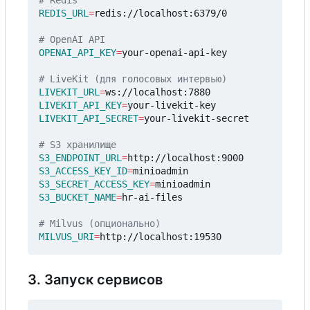
# Redis
REDIS_URL
=
redis://localhost:6379/0

# OpenAI API
OPENAI_API_KEY
=
your-openai-api-key

# LiveKit (для голосовых интервью)
LIVEKIT_URL
=
LIVEKIT_API_KEY
=
LIVEKIT_API_SECRET
=
your-livekit-secret

# S3 хранилище
S3_ENDPOINT_URL
=
S3_ACCESS_KEY_ID
=
S3_SECRET_ACCESS_KEY
=
S3_BUCKET_NAME
=
hr-ai-files

# Milvus (опционально)
MILVUS_URI
=
3. Запуск сервисов