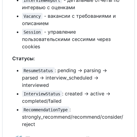
InterviewReport
интервью
с
оценками
- вакансии
с
требованиями и
Vacancy
описанием
- управление
Session
пользовательскими сессиями через
cookies
Статусы
:
: pending → parsing →
ResumeStatus
parsed → interview_scheduled →
interviewed
: created → active →
InterviewStatus
completed/failed
:
RecommendationType
strongly_recommend/recommend/consider/
reject