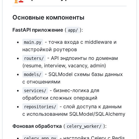
Основные компоненты
FastAPI приложение
(
):
app/
- точка входа
с
middleware и
main.py
настройкой роутеров
- API эндпоинты по доменам
routers/
(resume, interview, vacancy, admin)
- SQLModel схемы базы данных
models/
с
отношениями
- бизнес-логика для
services/
обработки сложных операций
- слой доступа к данным
repositories/
с
использованием SQLModel/SQLAlchemy
Фоновая обработка
(
):
celery_worker/
- настройка Celery
с
Redis
celery_app.py