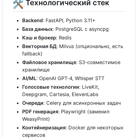
🛠️
Технологический стек
Backend
: FastAPI, Python 3.11+
База данных
: PostgreSQL
с
asyncpg
Кэш и брокер
: Redis
Векторная БД
: Milvus (опционально, есть
fallback)
Файловое хранилище
: S3-совместимое
хранилище
AI/ML
: OpenAI GPT-4, Whisper STT
Голосовые технологии
: LiveKit,
Deepgram, Cartesia, ElevenLabs
Очереди
: Celery для асинхронных задач
PDF генерация
: Playwright (заменил
WeasyPrint)
Контейнеризация
: Docker для некоторых
сервисов