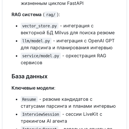
жизненным циклом FastAPI
RAG система
(
):
rag/
- интеграция
с
vector_store.py
векторной БД Milvus для поиска резюме
- интеграция
с
OpenAI GPT
llm/model.py
для парсинга и планирования интервью
- оркестрация RAG
service/model.py
сервисов
База данных
Ключевые модели
:
- резюме кандидатов
с
Resume
статусами парсинга и планами интервью
- сессии LiveKit
с
InterviewSession
трекингом AI агента
- детальные отчеты по