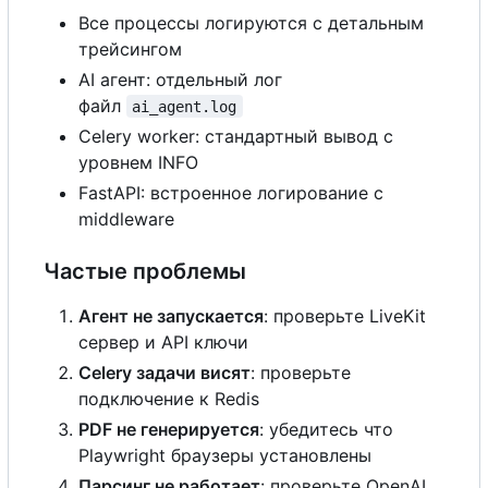
В
с
е
процессы логируются
с
детальным
трейсингом
AI агент: отдельный лог
файл
ai_agent.log
Celery worker: стандартный вывод
с
уровнем INFO
FastAPI: встроенное логирование
с
middleware
Частые проблемы
Агент не запускается
: проверьте LiveKit
сервер и API ключи
Celery задачи висят
: проверьте
подключение к Redis
PDF не генерируется
: убедитесь что
Playwright браузеры установлены
Парсинг не работает
: проверьте OpenAI