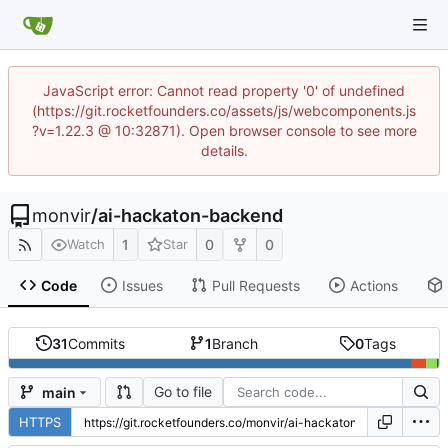
JavaScript error: Cannot read property '0' of undefined
(https://git.rocketfounders.co/assets/js/webcomponents.js
?v=1.22.3 @ 10:32871). Open browser console to see more
details.
monvir
/
ai-hackaton-backend
1
0
0
Watch
Star
Code
Issues
Pull Requests
Actions
31
Commits
1
Branch
0
Tags
Go to file
main
HTTPS