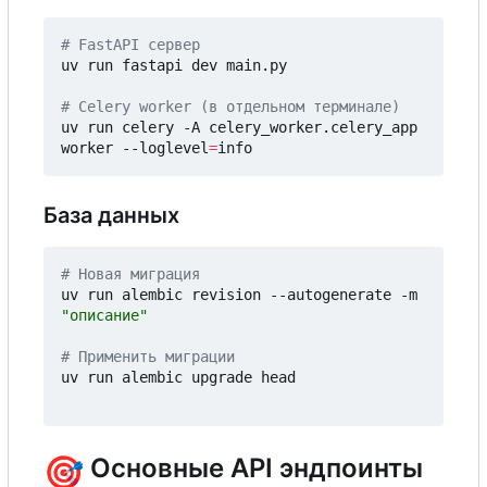
# FastAPI сервер
uv run fastapi dev main.py

# Celery worker (в отдельном терминале)
uv run celery -A celery_worker.celery_app 
worker --loglevel
=
База данных
# Новая миграция
uv run alembic revision --autogenerate -m 
"описание"
# Применить миграции
uv run alembic upgrade head

🎯
Основные API эндпоинты