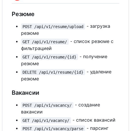
Резюме
- загрузка
POST /api/v1/resume/upload
резюме
- список резюме
с
GET /api/v1/resume/
фильтрацией
- получение
GET /api/v1/resume/{id}
резюме
- удаление
DELETE /api/v1/resume/{id}
резюме
Вакансии
- создание
POST /api/v1/vacancy/
вакансии
- список вакансий
GET /api/v1/vacancy/
- парсинг
POST /api/v1/vacancy/parse