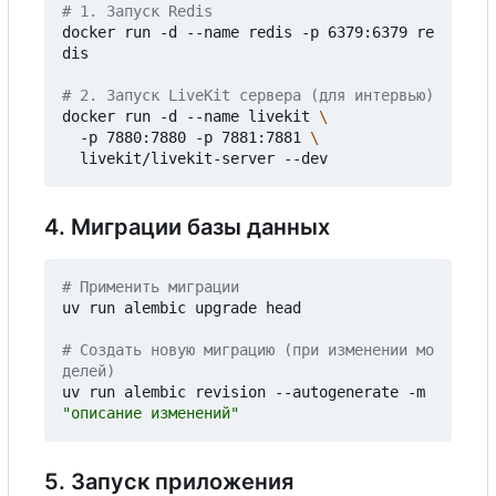
# 1. Запуск Redis
docker run -d --name redis -p 6379:6379 re
dis

# 2. Запуск LiveKit сервера (для интервью)
docker run -d --name livekit 
  -p 7880:7880 -p 7881:7881 
4. Миграции базы данных
# Применить миграции
uv run alembic upgrade head

# Создать новую миграцию (при изменении мо
делей)
uv run alembic revision --autogenerate -m 
"описание изменений"
5. Запуск приложения