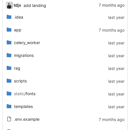
tdjx
add landing
.idea
app
celery_worker
migrations
rag
scripts
static
/fonts
templates
.env.example