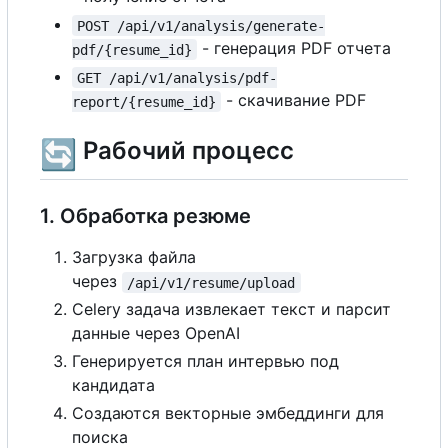
POST /api/v1/analysis/generate-
- генерация PDF отчета
pdf/{resume_id}
GET /api/v1/analysis/pdf-
- скачивание PDF
report/{resume_id}
🔄
Рабочий процесс
1. Обработка резюме
Загрузка файла
через
/api/v1/resume/upload
Celery задача извлекает текст и парсит
данные через OpenAI
Генерируется план интервью под
кандидата
Создаются векторные эмбеддинги для
поиска