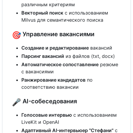
различным критериям
Векторный поиск
с
использованием
Milvus для семантического поиска
🎯
Управление вакансиями
Создание и редактирование
вакансий
Парсинг вакансий
из файлов (txt, docx)
Автоматическое сопоставление
резюме
с
вакансиями
Ранжирование кандидатов
по
соответствию вакансии
🎤
AI-собеседования
Голосовые интервью
с
использованием
LiveKit и OpenAI
Адаптивный AI-интервьюер "Стефани"
с